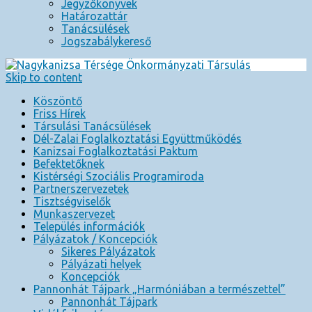
Jegyzőkönyvek
Határozattár
Tanácsülések
Jogszabálykereső
Skip to content
Köszöntő
Friss Hírek
Társulási Tanácsülések
Dél-Zalai Foglalkoztatási Együttműködés
Kanizsai Foglalkoztatási Paktum
Befektetőknek
Kistérségi Szociális Programiroda
Partnerszervezetek
Tisztségviselők
Munkaszervezet
Település információk
Pályázatok / Koncepciók
Sikeres Pályázatok
Pályázati helyek
Koncepciók
Pannonhát Tájpark „Harmóniában a természettel”
Pannonhát Tájpark