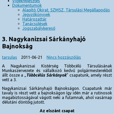
Vidékfejlesztés
Dokumentumok
Alapító Okirat, SZMSZ, Társulási Megállapodás
Jegyzőkönyvek
Határozattár
Tanácsülések
Jogszabálykereső
3. Nagykanizsai Sárkányhajó
Bajnokság
a(z)
tarsulas
2011-06-21
Nincs hozzászólás
3.
A Nagykanizsai Kistérség Többcélú Társulásának
Nagykanizsai
Munkaszervezete és vállalkozó kedvű polgármesterekből
Sárkányhajó
állt össze a „
Többcélús Sárkányok
” csapatunk, amely részt
Bajnokság
vett a 3.
bejegyzéshez
Nagykanizsai Sárkányhajó Bajnokságon. Csapatunk már
tavaly is részt vett a bajnokságon így idén már a rutinosok
magabiztosságával vágott neki a futamnak, ahol vasárnap
délutáni döntőig jutott.
Az elszánt csapat