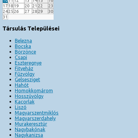
10
11
12
13
14
15
16
17
18
19
20
21
22
23
24
25
26
27
28
29
30
31
Társulás Települései
Belezna
Bocska
Börzönce
Csapi
Eszteregnye
Fityeház
Fűzvölgy
Gelsesziget
Hahót
Homokkomárom
Hosszúvölgy
Kacorlak
Liszó
Magyarszentmiklós
Magyarszerdahely
Murakeresztúr
Nagybakónak
Nagykanizsa