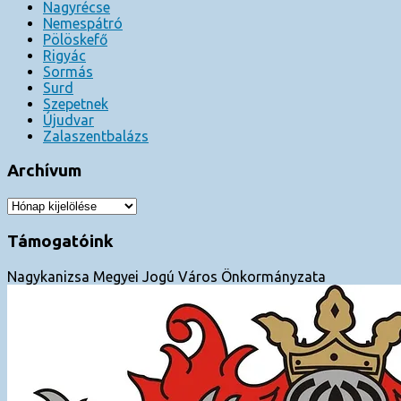
Nagyrécse
Nemespátró
Pölöskefő
Rigyác
Sormás
Surd
Szepetnek
Újudvar
Zalaszentbalázs
Archívum
Archívum
Támogatóink
Nagykanizsa Megyei Jogú Város Önkormányzata