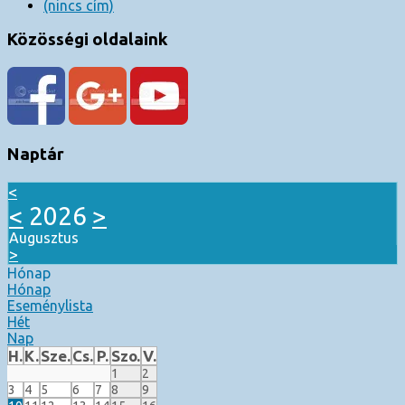
(nincs cím)
Közösségi oldalaink
Naptár
<
<
2026
>
Augusztus
>
Hónap
Hónap
Eseménylista
Hét
Nap
H.
K.
Sze.
Cs.
P.
Szo.
V.
1
2
3
4
5
6
7
8
9