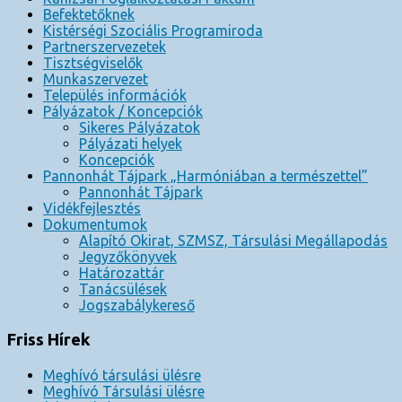
Befektetőknek
Kistérségi Szociális Programiroda
Partnerszervezetek
Tisztségviselők
Munkaszervezet
Település információk
Pályázatok / Koncepciók
Sikeres Pályázatok
Pályázati helyek
Koncepciók
Pannonhát Tájpark „Harmóniában a természettel”
Pannonhát Tájpark
Vidékfejlesztés
Dokumentumok
Alapító Okirat, SZMSZ, Társulási Megállapodás
Jegyzőkönyvek
Határozattár
Tanácsülések
Jogszabálykereső
Friss Hírek
Meghívó társulási ülésre
Meghívó Társulási ülésre