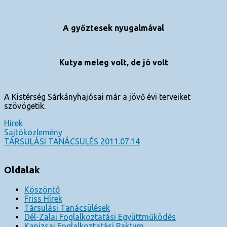
A győztesek nyugalmával
Kutya meleg volt, de jó volt
A Kistérség Sárkányhajósai már a jövő évi terveiket
szövögetik.
Hírek
Bejegyzés
Sajtóközlemény
TÁRSULÁSI TANÁCSÜLÉS 2011.07.14
navigáció
Oldalak
Köszöntő
Friss Hírek
Társulási Tanácsülések
Dél-Zalai Foglalkoztatási Együttműködés
Kanizsai Foglalkoztatási Paktum