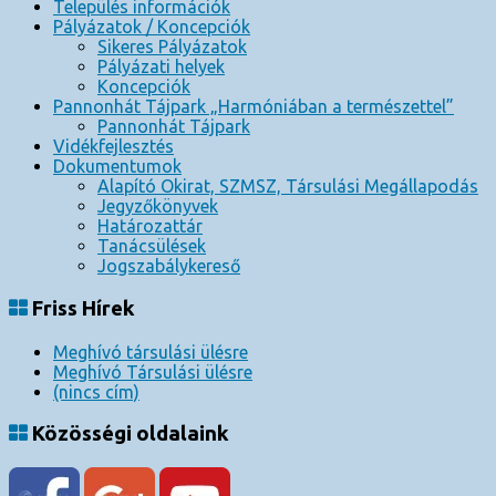
Település információk
Pályázatok / Koncepciók
Sikeres Pályázatok
Pályázati helyek
Koncepciók
Pannonhát Tájpark „Harmóniában a természettel”
Pannonhát Tájpark
Vidékfejlesztés
Dokumentumok
Alapító Okirat, SZMSZ, Társulási Megállapodás
Jegyzőkönyvek
Határozattár
Tanácsülések
Jogszabálykereső
Friss Hírek
Meghívó társulási ülésre
Meghívó Társulási ülésre
(nincs cím)
Közösségi oldalaink