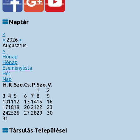
Naptár
<
<
2026
>
Augusztus
>
Hónap
Hónap
Eseménylista
Hét
Nap
H.
K.
Sze.
Cs.
P.
Szo.
V.
1
2
3
4
5
6
7
8
9
10
11
12
13
14
15
16
17
18
19
20
21
22
23
24
25
26
27
28
29
30
31
Társulás Települései