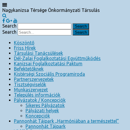
Nagykanizsa Térsége Önkormányzati Társulás
Search
Search
Köszöntő
Friss Hírek
Társulási Tanácsülések
Dél-Zalai Foglalkoztatási Együttműködés
Kanizsai Foglalkoztatási Paktum
Befektetőknek
Kistérségi Szociális Programiroda
Partnerszervezetek
Tisztségviselők
Munkaszervezet
Település információk
Pályázatok / Koncepciók
Sikeres Pályázatok
Pályázati helyek
Koncepciók
Pannonhát Tájpark „Harmóniában a természettel”
Pannonhát Tájpark