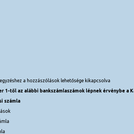
egyzéshez
a hozzászólások lehetősége kikapcsolva
r 1-től az alábbi bankszámlaszámok lépnek érvénybe a K
i számla
lások
ámla
la