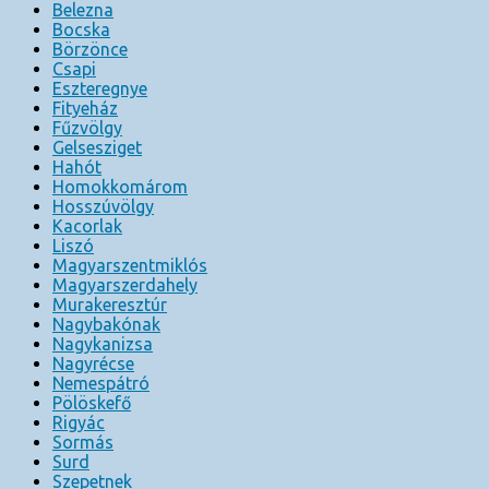
Belezna
Bocska
Börzönce
Csapi
Eszteregnye
Fityeház
Fűzvölgy
Gelsesziget
Hahót
Homokkomárom
Hosszúvölgy
Kacorlak
Liszó
Magyarszentmiklós
Magyarszerdahely
Murakeresztúr
Nagybakónak
Nagykanizsa
Nagyrécse
Nemespátró
Pölöskefő
Rigyác
Sormás
Surd
Szepetnek