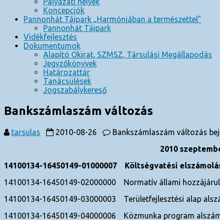
Pályázati helyek
Koncepciók
Pannonhát Tájpark „Harmóniában a természettel”
Pannonhát Tájpark
Vidékfejlesztés
Dokumentumok
Alapító Okirat, SZMSZ, Társulási Megállapodás
Jegyzőkönyvek
Határozattár
Tanácsülések
Jogszabálykereső
Bankszámlaszám változás
tarsulas
2010-08-26
Bankszámlaszám változás bej
2010 szeptembe
14100134-16450149-01000007 Költségvatési elszámolás
14100134-16450149-02000000 Normatív állami hozzájáru
14100134-16450149-03000003 Területfejlesztési alap alsz
14100134-16450149-04000006 Közmunka program alszám