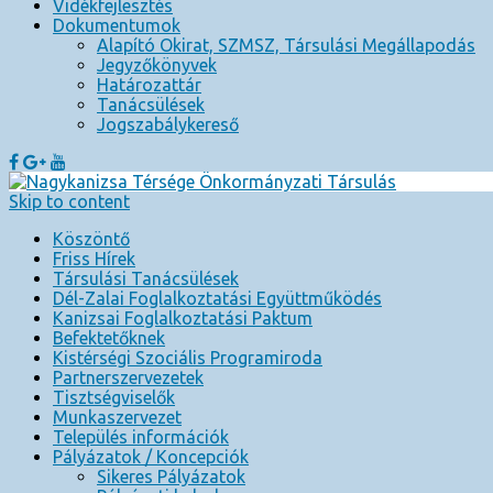
Vidékfejlesztés
Dokumentumok
Alapító Okirat, SZMSZ, Társulási Megállapodás
Jegyzőkönyvek
Határozattár
Tanácsülések
Jogszabálykereső
Skip to content
Köszöntő
Friss Hírek
Társulási Tanácsülések
Dél-Zalai Foglalkoztatási Együttműködés
Kanizsai Foglalkoztatási Paktum
Befektetőknek
Kistérségi Szociális Programiroda
Partnerszervezetek
Tisztségviselők
Munkaszervezet
Település információk
Pályázatok / Koncepciók
Sikeres Pályázatok