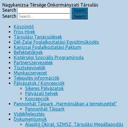
Nagykanizsa Térsége Önkormányzati Társulás
Search
Search
Köszöntő
Friss Hírek
Társulási Tanácsülések
Dél-Zalai Foglalkoztatási Együttműködés
Kanizsai Foglalkoztatási Paktum
Befektetőknek
Kistérségi Szociális Programiroda
Partnerszervezetek
Tisztségviselők
Munkaszervezet
Település információk
Pályázatok / Koncepciók
Sikeres Pályázatok
Pályázati helyek
Koncepciók
Pannonhát Tájpark „Harmóniában a természettel”
Pannonhát Tájpark
Vidékfejlesztés
Dokumentumok
Alapító Okirat, SZMSZ, Társulási Megállapodás