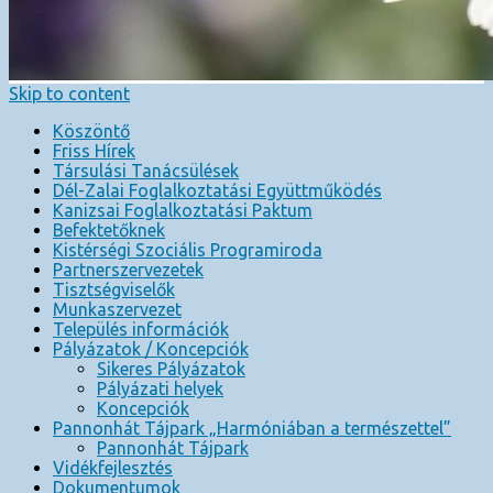
Skip to content
Köszöntő
Friss Hírek
Társulási Tanácsülések
Dél-Zalai Foglalkoztatási Együttműködés
Kanizsai Foglalkoztatási Paktum
Befektetőknek
Kistérségi Szociális Programiroda
Partnerszervezetek
Tisztségviselők
Munkaszervezet
Település információk
Pályázatok / Koncepciók
Sikeres Pályázatok
Pályázati helyek
Koncepciók
Pannonhát Tájpark „Harmóniában a természettel”
Pannonhát Tájpark
Vidékfejlesztés
Dokumentumok