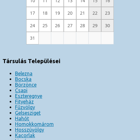
10
11
12
13
14
15
16
17
18
19
20
21
22
23
24
25
26
27
28
29
30
31
Társulás Települései
Belezna
Bocska
Börzönce
Csapi
Eszteregnye
Fityeház
Fűzvölgy
Gelsesziget
Hahót
Homokkomárom
Hosszúvölgy
Kacorlak