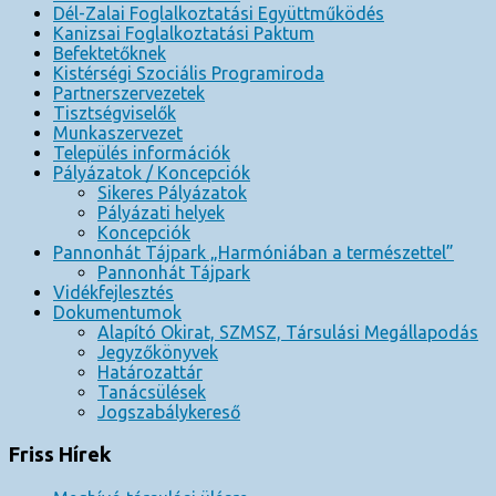
Dél-Zalai Foglalkoztatási Együttműködés
Kanizsai Foglalkoztatási Paktum
Befektetőknek
Kistérségi Szociális Programiroda
Partnerszervezetek
Tisztségviselők
Munkaszervezet
Település információk
Pályázatok / Koncepciók
Sikeres Pályázatok
Pályázati helyek
Koncepciók
Pannonhát Tájpark „Harmóniában a természettel”
Pannonhát Tájpark
Vidékfejlesztés
Dokumentumok
Alapító Okirat, SZMSZ, Társulási Megállapodás
Jegyzőkönyvek
Határozattár
Tanácsülések
Jogszabálykereső
Friss Hírek