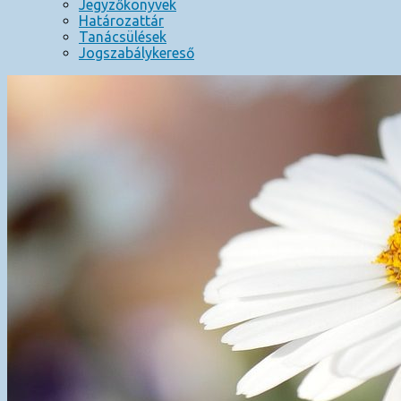
Jegyzőkönyvek
Határozattár
Tanácsülések
Jogszabálykereső