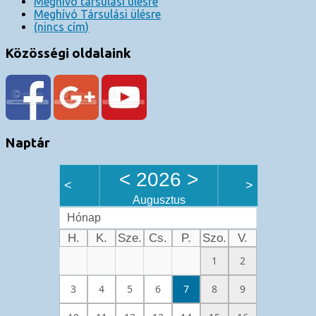
Meghívó társulási ülésre
Meghívó Társulási ülésre
(nincs cím)
Közösségi oldalaink
Naptár
<
2026
>
<
>
Augusztus
Hónap
H.
K.
Sze.
Cs.
P.
Szo.
V.
1
2
3
4
5
6
7
8
9