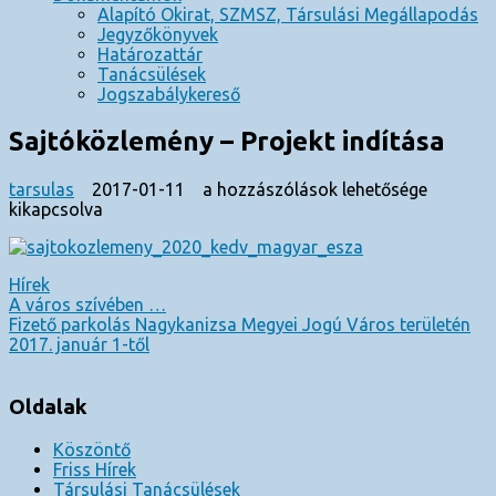
Alapító Okirat, SZMSZ, Társulási Megállapodás
Jegyzőkönyvek
Határozattár
Tanácsülések
Jogszabálykereső
Sajtóközlemény – Projekt indítása
Sajtóközlemény
tarsulas
2017-01-11
a hozzászólások lehetősége
–
kikapcsolva
Projekt
indítása
bejegyzéshez
Hírek
Bejegyzés
A város szívében …
Fizető parkolás Nagykanizsa Megyei Jogú Város területén
navigáció
2017. január 1-től
Oldalak
Köszöntő
Friss Hírek
Társulási Tanácsülések