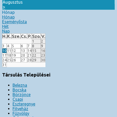
Augusztus
>
Hónap
Hónap
Eseménylista
Hét
Nap
H.
K.
Sze.
Cs.
P.
Szo.
V.
1
2
3
4
5
6
7
8
9
10
11
12
13
14
15
16
17
18
19
20
21
22
23
24
25
26
27
28
29
30
31
Társulás Települései
Belezna
Bocska
Börzönce
Csapi
Eszteregnye
Fityeház
Fűzvölgy