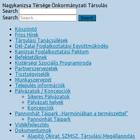
Nagykanizsa Térsége Önkormányzati Társulás
Search
Search
Köszöntő
Friss Hírek
Társulási Tanácsülések
Dél-Zalai Foglalkoztatási Együttműködés
Kanizsai Foglalkoztatási Paktum
Befektetőknek
Kistérségi Szociális Programiroda
Partnerszervezetek
Tisztségviselők
Munkaszervezet
Település információk
Pályázatok / Koncepciók
Sikeres Pályázatok
Pályázati helyek
Koncepciók
Pannonhát Tájpark „Harmóniában a természettel”
Pannonhát Tájpark
Vidékfejlesztés
Dokumentumok
Alapító Okirat, SZMSZ, Társulási Megállapodás