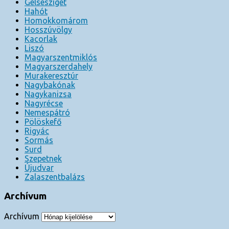
Gelsesziget
Hahót
Homokkomárom
Hosszúvölgy
Kacorlak
Liszó
Magyarszentmiklós
Magyarszerdahely
Murakeresztúr
Nagybakónak
Nagykanizsa
Nagyrécse
Nemespátró
Pölöskefő
Rigyác
Sormás
Surd
Szepetnek
Újudvar
Zalaszentbalázs
Archívum
Archívum