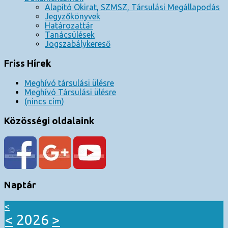
Alapító Okirat, SZMSZ, Társulási Megállapodás
Jegyzőkönyvek
Határozattár
Tanácsülések
Jogszabálykereső
Friss Hírek
Meghívó társulási ülésre
Meghívó Társulási ülésre
(nincs cím)
Közösségi oldalaink
Naptár
<
<
2026
>