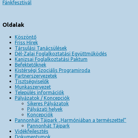
Fánkfesztivál
Oldalak
Köszöntő
Friss Hírek
Társulási Tanácsülések
Dél-Zalai Foglalkoztatási Együttműködés
Kanizsai Foglalkoztatási Paktum
Befektetőknek
Kistérségi Szociális Programiroda
Partnerszervezetek
Tisztségviselők
Munkaszervezet
Település információk
Pályázatok / Koncepciók
Sikeres Pályázatok
Pályázati helyek
Koncepciók
Pannonhát Tájpark „Harmóniában a természettel”
Pannonhát Tájpark
Vidékfejlesztés
Dokumentumok