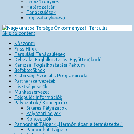
Jegyzőkönyvek
Határozattár
Tanácsülések
Jogszabálykereső
Skip to content
Köszöntő
Friss Hírek
Társulási Tanácsülések
Dél-Zalai Foglalkoztatási Együttműködés
Kanizsai Foglalkoztatási Paktum
Befektetőknek
Kistérségi Szociális Programiroda
Partnerszervezetek
Tisztségviselők
Munkaszervezet
Település információk
Pályázatok / Koncepciók
Sikeres Pályázatok
Pályázati helyek
Koncepciók
Pannonhát Tájpark „Harmóniában a természettel”
Pannonhát Tájpark