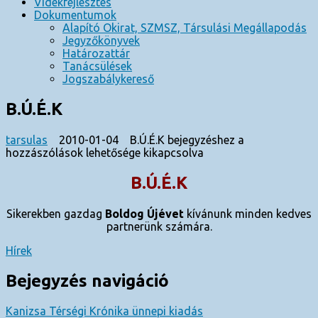
Vidékfejlesztés
Dokumentumok
Alapító Okirat, SZMSZ, Társulási Megállapodás
Jegyzőkönyvek
Határozattár
Tanácsülések
Jogszabálykereső
B.Ú.É.K
tarsulas
2010-01-04
B.Ú.É.K bejegyzéshez
a
hozzászólások lehetősége kikapcsolva
B.Ú.É.K
Sikerekben gazdag
Boldog Újévet
kívánunk minden kedves
partnerünk számára.
Hírek
Bejegyzés navigáció
Kanizsa Térségi Krónika ünnepi kiadás