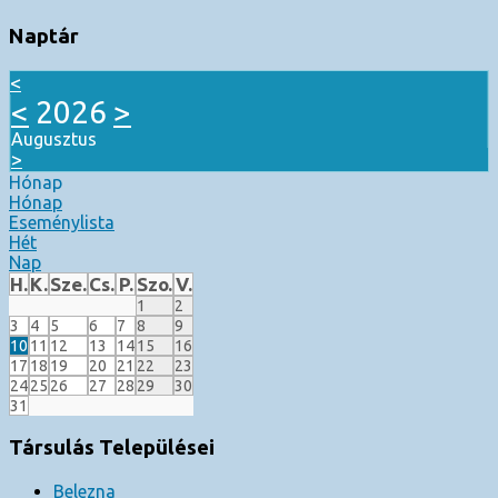
Naptár
<
<
2026
>
Augusztus
>
Hónap
Hónap
Eseménylista
Hét
Nap
H.
K.
Sze.
Cs.
P.
Szo.
V.
1
2
3
4
5
6
7
8
9
10
11
12
13
14
15
16
17
18
19
20
21
22
23
24
25
26
27
28
29
30
31
Társulás Települései
Belezna