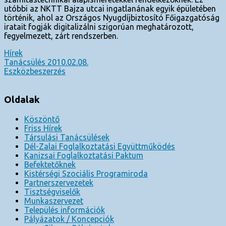
utóbbi az NKTT Bajza utcai ingatlanának egyik épületében
történik, ahol az Országos Nyugdíjbiztosító Főigazgatóság
iratait fogják digitalizálni szigorúan meghatározott,
fegyelmezett, zárt rendszerben.
Hírek
Bejegyzés
Tanácsülés 2010.02.08.
Eszközbeszerzés
navigáció
Oldalak
Köszöntő
Friss Hírek
Társulási Tanácsülések
Dél-Zalai Foglalkoztatási Együttműködés
Kanizsai Foglalkoztatási Paktum
Befektetőknek
Kistérségi Szociális Programiroda
Partnerszervezetek
Tisztségviselők
Munkaszervezet
Település információk
Pályázatok / Koncepciók