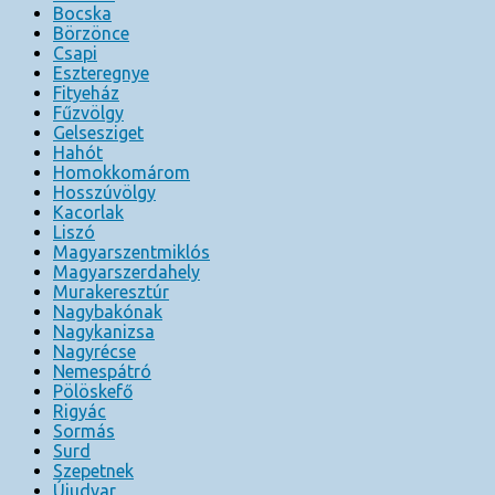
Bocska
Börzönce
Csapi
Eszteregnye
Fityeház
Fűzvölgy
Gelsesziget
Hahót
Homokkomárom
Hosszúvölgy
Kacorlak
Liszó
Magyarszentmiklós
Magyarszerdahely
Murakeresztúr
Nagybakónak
Nagykanizsa
Nagyrécse
Nemespátró
Pölöskefő
Rigyác
Sormás
Surd
Szepetnek
Újudvar