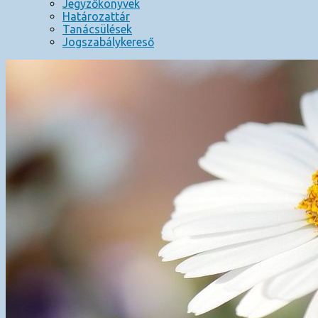
Jegyzőkönyvek
Határozattár
Tanácsülések
Jogszabálykereső