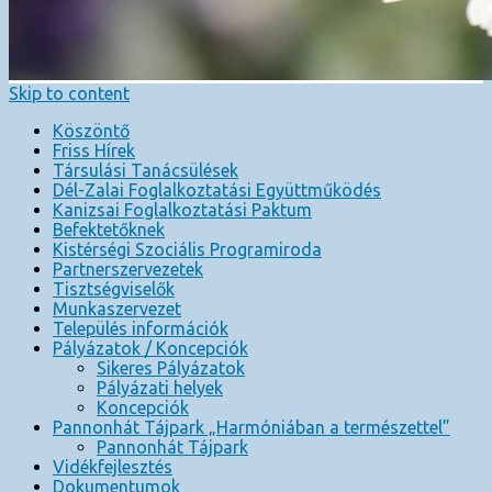
Skip to content
Köszöntő
Friss Hírek
Társulási Tanácsülések
Dél-Zalai Foglalkoztatási Együttműködés
Kanizsai Foglalkoztatási Paktum
Befektetőknek
Kistérségi Szociális Programiroda
Partnerszervezetek
Tisztségviselők
Munkaszervezet
Település információk
Pályázatok / Koncepciók
Sikeres Pályázatok
Pályázati helyek
Koncepciók
Pannonhát Tájpark „Harmóniában a természettel”
Pannonhát Tájpark
Vidékfejlesztés
Dokumentumok