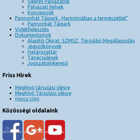
Sikeres Pályázatok
Pályázati helyek
Koncepciók
Pannonhát Tájpark „Harmóniában a természettel”
Pannonhát Tájpark
Vidékfejlesztés
Dokumentumok
Alapító Okirat, SZMSZ, Társulási Megállapodás
Jegyzőkönyvek
Határozattár
Tanácsülések
Jogszabálykereső
Friss Hírek
Meghívó társulási ülésre
Meghívó Társulási ülésre
(nincs cím)
Közösségi oldalaink