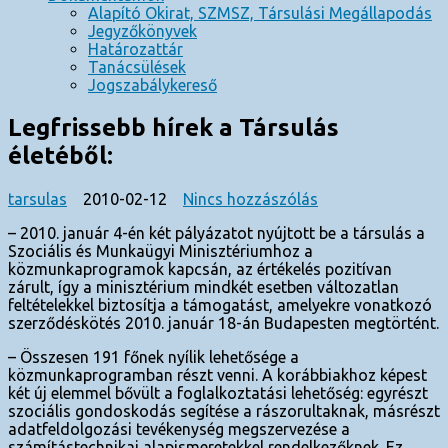
Alapító Okirat, SZMSZ, Társulási Megállapodás
Jegyzőkönyvek
Határozattár
Tanácsülések
Jogszabálykereső
Legfrissebb hírek a Társulás
életéből:
a(z)
tarsulas
2010-02-12
Nincs hozzászólás
Legfrissebb
– 2010. január 4-én két pályázatot nyújtott be a társulás a
hírek
Szociális és Munkaügyi Minisztériumhoz a
a
közmunkaprogramok kapcsán, az értékelés pozitívan
Társulás
zárult, így a minisztérium mindkét esetben változatlan
életéből:
feltételekkel biztosítja a támogatást, amelyekre vonatkozó
bejegyzéshez
szerződéskötés 2010. január 18-án Budapesten megtörtént.
– Összesen 191 főnek nyílik lehetősége a
közmunkaprogramban részt venni. A korábbiakhoz képest
két új elemmel bővült a foglalkoztatási lehetőség: egyrészt
szociális gondoskodás segítése a rászorultaknak, másrészt
adatfeldolgozási tevékenység megszervezése a
számítástechnikai alapismeretekkel rendelkezőknek. Ez