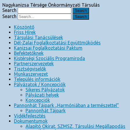
Nagykanizsa Térsége Önkormányzati Társulás
Search
Search
Köszöntő
Friss Hírek
Társulási Tanácsülések
Dél-Zalai Foglalkoztatási Együttműködés
Kanizsai Foglalkoztatási Paktum
Befektetőknek
Kistérségi Szociális Programiroda
Partnerszervezetek
Tisztségviselők
Munkaszervezet
Település információk
Pályázatok / Koncepciók
Sikeres Pályázatok
Pályázati helyek
Koncepciók
Pannonhát Tájpark „Harmóniában a természettel”
Pannonhát Tájpark
Vidékfejlesztés
Dokumentumok
Alapító Okirat, SZMSZ, Társulási Megállapodás