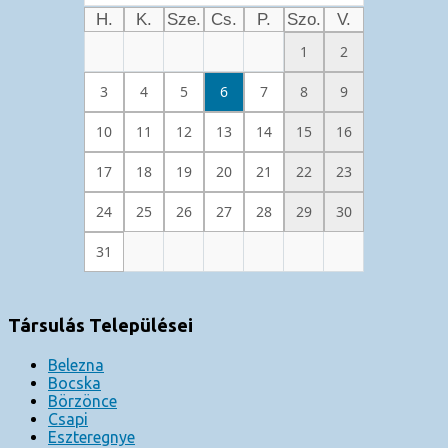
H.
K.
Sze.
Cs.
P.
Szo.
V.
1
2
3
4
5
6
7
8
9
10
11
12
13
14
15
16
17
18
19
20
21
22
23
24
25
26
27
28
29
30
31
Társulás Települései
Belezna
Bocska
Börzönce
Csapi
Eszteregnye