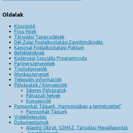
navigáció
Oldalak
Köszöntő
Friss Hírek
Társulási Tanácsülések
Dél-Zalai Foglalkoztatási Együttműködés
Kanizsai Foglalkoztatási Paktum
Befektetőknek
Kistérségi Szociális Programiroda
Partnerszervezetek
Tisztségviselők
Munkaszervezet
Település információk
Pályázatok / Koncepciók
Sikeres Pályázatok
Pályázati helyek
Koncepciók
Pannonhát Tájpark „Harmóniában a természettel”
Pannonhát Tájpark
Vidékfejlesztés
Dokumentumok
Alapító Okirat, SZMSZ, Társulási Megállapodás