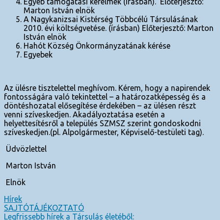
Egyéb támogatási kérelmek (írásban). Előterjesztő:
Marton István elnök
A Nagykanizsai Kistérség Többcélú Társulásának
2010. évi költségvetése. (írásban) Előterjesztő: Marton
István elnök
Hahót Község Önkormányzatának kérése
Egyebek
Az ülésre tisztelettel meghívom. Kérem, hogy a napirendek
fontosságára való tekintettel – a határozatképesség és a
döntéshozatal elősegítése érdekében – az ülésen részt
venni szíveskedjen. Akadályoztatása esetén a
helyettesítésről a település SZMSZ szerint gondoskodni
szíveskedjen.(pl. Alpolgármester, Képviselő-testületi tag).
Üdvözlettel
Marton István
Elnök
Hírek
Bejegyzés
SAJTÓTÁJÉKOZTATÓ
Legfrissebb hírek a Társulás életéből: