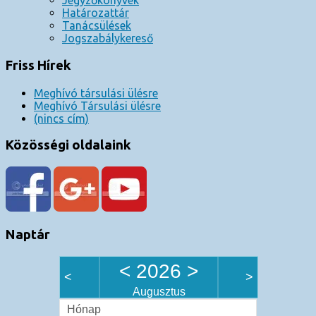
Jegyzőkönyvek
Határozattár
Tanácsülések
Jogszabálykereső
Friss Hírek
Meghívó társulási ülésre
Meghívó Társulási ülésre
(nincs cím)
Közösségi oldalaink
Naptár
<
2026
>
<
>
Augusztus
Hónap