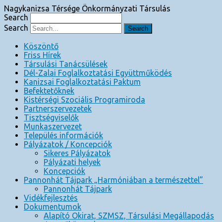
Nagykanizsa Térsége Önkormányzati Társulás
Search
Search
Köszöntő
Friss Hírek
Társulási Tanácsülések
Dél-Zalai Foglalkoztatási Együttműködés
Kanizsai Foglalkoztatási Paktum
Befektetőknek
Kistérségi Szociális Programiroda
Partnerszervezetek
Tisztségviselők
Munkaszervezet
Település információk
Pályázatok / Koncepciók
Sikeres Pályázatok
Pályázati helyek
Koncepciók
Pannonhát Tájpark „Harmóniában a természettel”
Pannonhát Tájpark
Vidékfejlesztés
Dokumentumok
Alapító Okirat, SZMSZ, Társulási Megállapodás