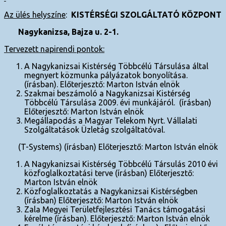
Az ülés helyszíne
:
KISTÉRSÉGI SZOLGÁLTATÓ KÖZPONT
Nagykanizsa, Bajza u. 2-1.
Tervezett napirendi pontok:
A Nagykanizsai Kistérség Többcélú Társulása által
megnyert közmunka pályázatok bonyolítása.
(írásban). Előterjesztő: Marton István elnök
Szakmai beszámoló a Nagykanizsai Kistérség
Többcélú Társulása 2009. évi munkájáról. (írásban)
Előterjesztő: Marton István elnök
Megállapodás a Magyar Telekom Nyrt. Vállalati
Szolgáltatások Üzletág szolgáltatóval.
(T-Systems) (írásban) Előterjesztő: Marton István elnök
A Nagykanizsai Kistérség Többcélú Társulás 2010 évi
közfoglalkoztatási terve (írásban) Előterjesztő:
Marton István elnök
Közfoglalkoztatás a Nagykanizsai Kistérségben
(írásban) Előterjesztő: Marton István elnök
Zala Megyei Területfejlesztési Tanács támogatási
kérelme (írásban). Előterjesztő: Marton István elnök