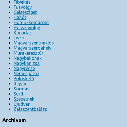
Fityeház
Fűzvölgy
Gelsesziget
Hahót
Homokkomárom
Hosszúvölgy
Kacorlak
Liszó
Magyarszentmiklós
Magyarszerdahely
Murakeresztúr
Nagybakónak
Nagykanizsa
Nagyrécse
Nemespátró
Pölöskefő
Rigyác
Sormás
Surd
Szepetnek
Újudvar
Zalaszentbalázs
Archívum