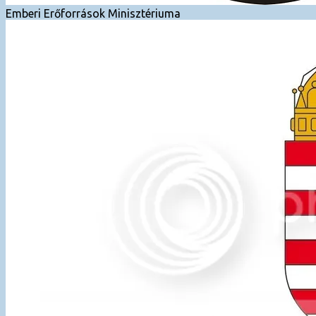
Emberi Erőforrások Minisztériuma