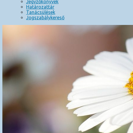
Jegyzőkönyvek
Határozattár
Tanácsülések
Jogszabálykereső