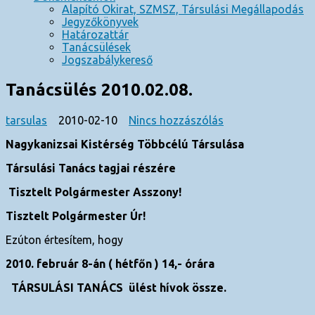
Alapító Okirat, SZMSZ, Társulási Megállapodás
Jegyzőkönyvek
Határozattár
Tanácsülések
Jogszabálykereső
Tanácsülés 2010.02.08.
a(z)
tarsulas
2010-02-10
Nincs hozzászólás
Tanácsülés
Nagykanizsai Kistérség Többcélú Társulása
2010.02.08.
bejegyzéshez
Társulási Tanács tagjai részére
Tisztelt Polgármester Asszony!
Tisztelt Polgármester Úr!
Ezúton értesítem, hogy
2010. február 8-án ( hétfőn ) 14,- órára
TÁRSULÁSI TANÁCS ülést hívok össze.