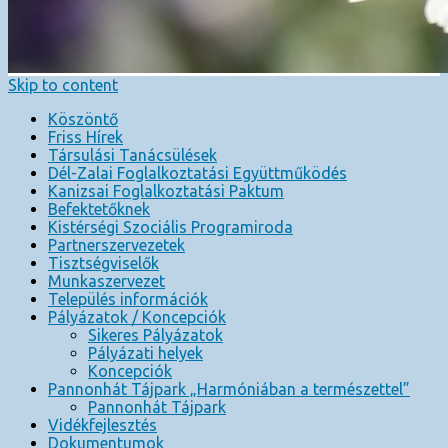
Skip to content
Köszöntő
Friss Hírek
Társulási Tanácsülések
Dél-Zalai Foglalkoztatási Együttműködés
Kanizsai Foglalkoztatási Paktum
Befektetőknek
Kistérségi Szociális Programiroda
Partnerszervezetek
Tisztségviselők
Munkaszervezet
Település információk
Pályázatok / Koncepciók
Sikeres Pályázatok
Pályázati helyek
Koncepciók
Pannonhát Tájpark „Harmóniában a természettel”
Pannonhát Tájpark
Vidékfejlesztés
Dokumentumok