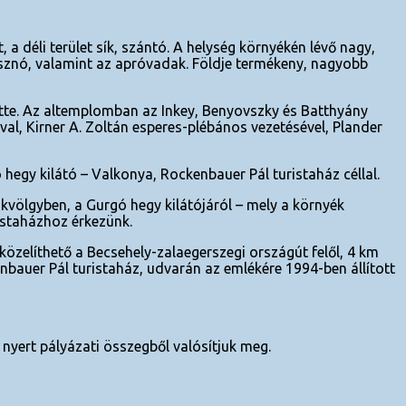
a déli terület sík, szántó. A helység környékén lévő nagy,
sznó, valamint az apróvadak. Földje termékeny, nagyobb
tte. Az altemplomban az Inkey, Benyovszky és Batthyány
val, Kirner A. Zoltán esperes-plébános vezetésével, Plander
 hegy kilátó – Valkonya, Rockenbauer Pál turistaház céllal.
kvölgyben, a Gurgó hegy kilátójáról – mely a környék
istaházhoz érkezünk.
zelíthető a Becsehely-zalaegerszegi országút felől, 4 km
nbauer Pál turistaház, udvarán az emlékére 1994-ben állított
yert pályázati összegből valósítjuk meg.