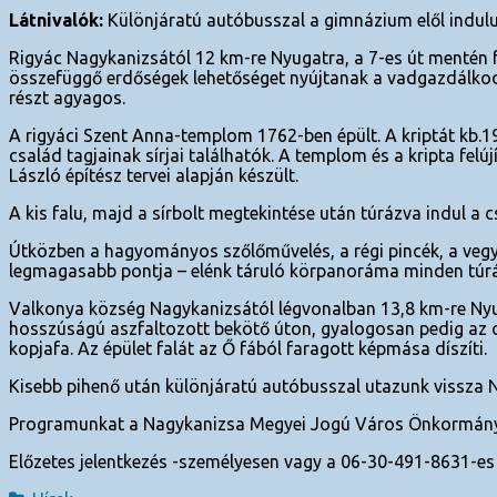
Látnivalók:
Különjáratú autóbusszal a gimnázium elől indulu
Rigyác Nagykanizsától 12 km-re Nyugatra, a 7-es út mentén fek
összefüggő erdőségek lehetőséget nyújtanak a vadgazdálkodá
részt agyagos.
A rigyáci Szent Anna-templom 1762-ben épült. A kriptát kb.
család tagjainak sírjai találhatók. A templom és a kripta fel
László építész tervei alapján készült.
A kis falu, majd a sírbolt megtekintése után túrázva indul a 
Útközben a hagyományos szőlőművelés, a régi pincék, a vegyes
legmagasabb pontja – elénk táruló körpanoráma minden túrá
Valkonya község Nagykanizsától légvonalban 13,8 km-re Nyug
hosszúságú aszfaltozott bekötő úton, gyalogosan pedig az ors
kopjafa. Az épület falát az Ő fából faragott képmása díszíti.
Kisebb pihenő után különjáratú autóbusszal utazunk vissza 
Programunkat a Nagykanizsa Megyei Jogú Város Önkormányzata
Előzetes jelentkezés -személyesen vagy a 06-30-491-8631-e