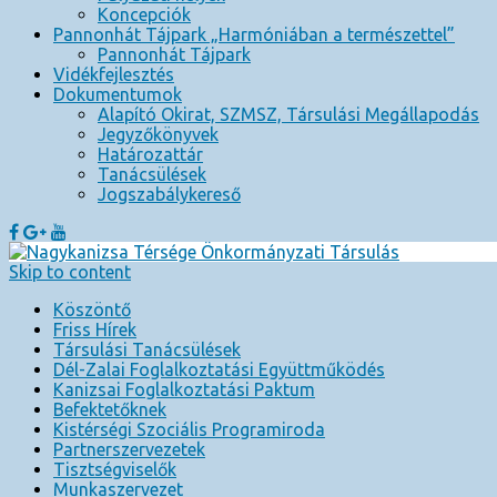
Koncepciók
Pannonhát Tájpark „Harmóniában a természettel”
Pannonhát Tájpark
Vidékfejlesztés
Dokumentumok
Alapító Okirat, SZMSZ, Társulási Megállapodás
Jegyzőkönyvek
Határozattár
Tanácsülések
Jogszabálykereső
Skip to content
Köszöntő
Friss Hírek
Társulási Tanácsülések
Dél-Zalai Foglalkoztatási Együttműködés
Kanizsai Foglalkoztatási Paktum
Befektetőknek
Kistérségi Szociális Programiroda
Partnerszervezetek
Tisztségviselők
Munkaszervezet