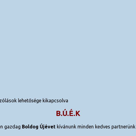
ólások lehetősége kikapcsolva
B.Ú.É.K
en gazdag
Boldog Újévet
kívánunk minden kedves partnerünk