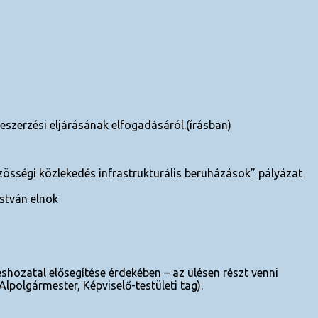
zerzési eljárásának elfogadásáról.(írásban)
össégi közlekedés infrastrukturális beruházások” pályázat
István elnök
shozatal elősegítése érdekében – az ülésen részt venni
. (pl. Alpolgármester, Képviselő-testületi tag).