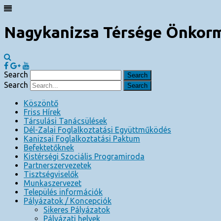
Nagykanizsa Térsége Önkorm
Search
Search
Köszöntő
Friss Hírek
Társulási Tanácsülések
Dél-Zalai Foglalkoztatási Együttműködés
Kanizsai Foglalkoztatási Paktum
Befektetőknek
Kistérségi Szociális Programiroda
Partnerszervezetek
Tisztségviselők
Munkaszervezet
Település információk
Pályázatok / Koncepciók
Sikeres Pályázatok
Pályázati helyek