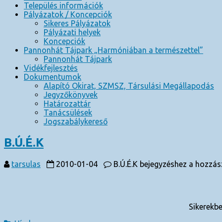
Település információk
Pályázatok / Koncepciók
Sikeres Pályázatok
Pályázati helyek
Koncepciók
Pannonhát Tájpark „Harmóniában a természettel”
Pannonhát Tájpark
Vidékfejlesztés
Dokumentumok
Alapító Okirat, SZMSZ, Társulási Megállapodás
Jegyzőkönyvek
Határozattár
Tanácsülések
Jogszabálykereső
B.Ú.É.K
tarsulas
2010-01-04
B.Ú.É.K bejegyzéshez
a hozzász
Sikerekb