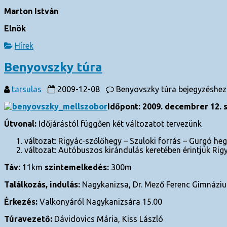
Marton István
Elnök
Hírek
Benyovszky túra
tarsulas
2009-12-08
Benyovszky túra bejegyzéshez
Időpont: 2009. decembrer 12.
Útvonal:
Időjárástól függően két változatot tervezünk
változat: Rigyác-szőlőhegy – Szuloki forrás – Gurgó he
változat: Autóbuszos kirándulás keretében érintjük Rigy
Táv:
11km
szintemelkedés:
300m
Találkozás, indulás:
Nagykanizsa, Dr. Mező Ferenc Gimnázium
Érkezés:
Valkonyáról Nagykanizsára 15.00
Túravezető:
Dávidovics Mária, Kiss László