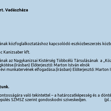
rt. Vadászháza
ának közfoglalkoztatáshoz kapcsolódó eszközbeszerzés közbes
c Kanizsaber kft.
ának az Nagykanizsai Kistérség Többcélú Társulásának a „Köz
ötése.(írásban) Előterjesztő: Marton István elnök
évi munkatervének elfogadása.(írásban) Előterjesztő: Marton 
tunk.
ontosságára való tekintettel – a határozatképesség és a dönté
ről a település SZMSZ szerint gondoskodni szíveskedjen