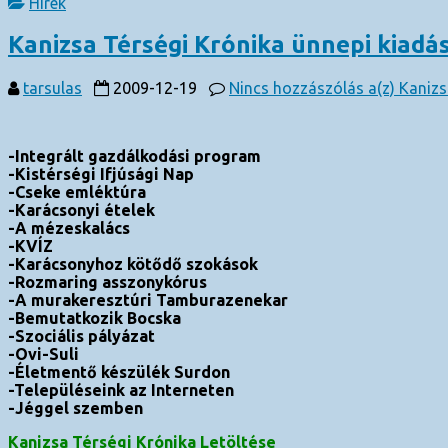
Hírek
Kanizsa Térségi Krónika ünnepi kiadá
tarsulas
2009-12-19
Nincs hozzászólás
a(z) Kanizs
-Integrált gazdálkodási program
-Kistérségi Ifjúsági Nap
-Cseke emléktúra
-Karácsonyi ételek
-A mézeskalács
-KVÍZ
-Karácsonyhoz kötődő szokások
-Rozmaring asszonykórus
-A murakeresztúri Tamburazenekar
-Bemutatkozik Bocska
-Szociális pályázat
-Ovi-Suli
-Életmentő készülék Surdon
-Településeink az Interneten
-Jéggel szemben
Kanizsa Térségi Krónika Letöltése