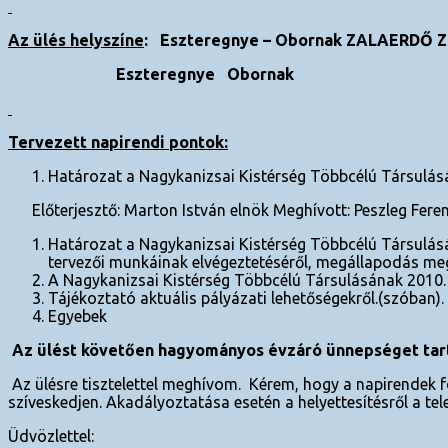
Az ülés helyszíne
: Eszteregnye – Obornak ZALAERD
Ő
Z
Eszteregnye Obornak
Tervezett napirendi pontok:
Határozat a Nagykanizsai Kistérség Többcélú Társulás
Előterjesztő: Marton István elnök Meghívott: Peszleg Feren
Határozat a Nagykanizsai Kistérség Többcélú Társulás
tervezői munkáinak elvégeztetéséről, megállapodás megk
A Nagykanizsai Kistérség Többcélú Társulásának 2010. 
Tájékoztató aktuális pályázati lehetőségekről.(szóban).
Egyebek
Az ülést követ
ő
en hagyományos évzáró ünnepséget tar
Az ülésre tisztelettel meghívom. Kérem, hogy a napirendek f
szíveskedjen. Akadályoztatása esetén a helyettesítés
Üdvözlettel: