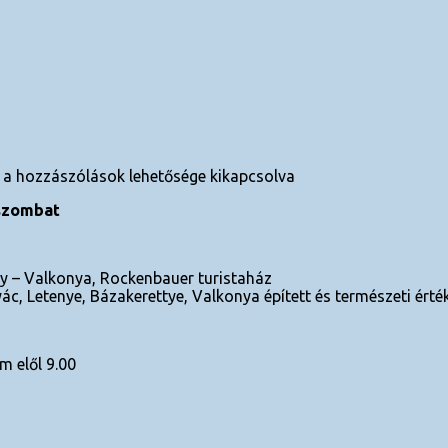
a hozzászólások lehetősége kikapcsolva
 szombat
gy – Valkonya, Rockenbauer turistaház
ác, Letenye, Bázakerettye, Valkonya épített és természeti érték
 elől 9.00