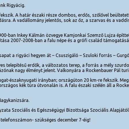
nk Rigyácig.
szik. A határ északi része dombos, erdős, szőlővel beültetett, 
sra. A vadállomány jelentős, sok az őz, a szarvas és a vaddi
1900-ban Inkey Kálmán özvegye Kamjonkai Szemző Lujza építte
újítása 2007-2008-ban a falu népe és a grófi család támogatásá
csapat a rigyáci hegyen át – Csuszigáló – Szuloki forrás – Gurgó
 telepítésű erdők, a változatos terep, a forrás a mély szurdo
zónak nagy élményt jelent. Valkonyára a Rockenbauer Pál tur
at-északnyugati irányban; országúton 20 km-re fekszik. Megkö
zágos kék túra útvonalán is. A falu északi szélén áll a Rocke
Nagykanizsára.
 Szociális és Egészségügyi Bizottsága Szociális Alapjától n
s telefonszámon- szükséges december 7-éig!