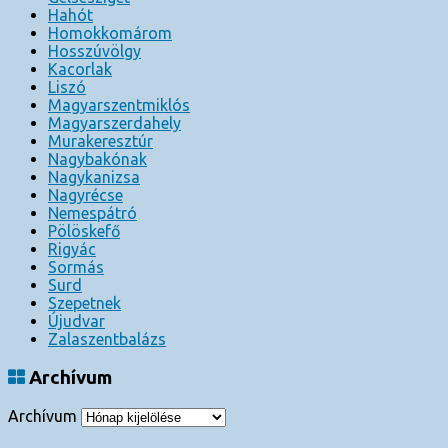
Hahót
Homokkomárom
Hosszúvölgy
Kacorlak
Liszó
Magyarszentmiklós
Magyarszerdahely
Murakeresztúr
Nagybakónak
Nagykanizsa
Nagyrécse
Nemespátró
Pölöskefő
Rigyác
Sormás
Surd
Szepetnek
Újudvar
Zalaszentbalázs
Archívum
Archívum