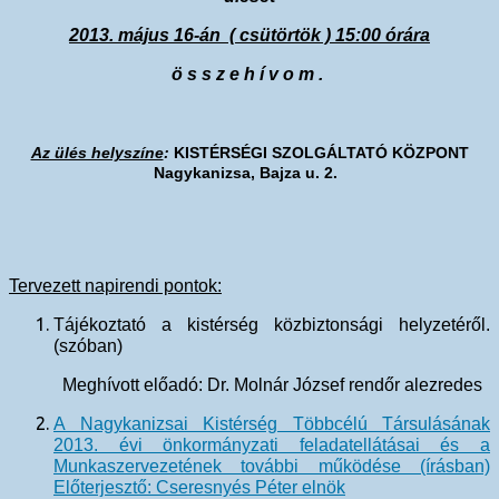
2013. május 16-án ( csütörtök ) 15:00
órára
összehívom.
Az ülés helyszíne
:
KISTÉRSÉGI SZOLGÁLTATÓ KÖZPONT
Nagykanizsa, Bajza u. 2.
Tervezett napirendi pontok:
Tájékoztató a kistérség közbiztonsági helyzetéről.
(szóban)
Meghívott előadó: Dr. Molnár József rendőr alezredes
A Nagykanizsai Kistérség Többcélú Társulásának
2013. évi önkormányzati feladatellátásai és a
Munkaszervezetének további működése (írásban)
Előterjesztő: Cseresnyés Péter elnök