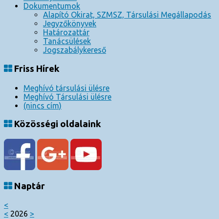
Dokumentumok
Alapító Okirat, SZMSZ, Társulási Megállapodás
Jegyzőkönyvek
Határozattár
Tanácsülések
Jogszabálykereső
Friss Hírek
Meghívó társulási ülésre
Meghívó Társulási ülésre
(nincs cím)
Közösségi oldalaink
Naptár
<
<
2026
>