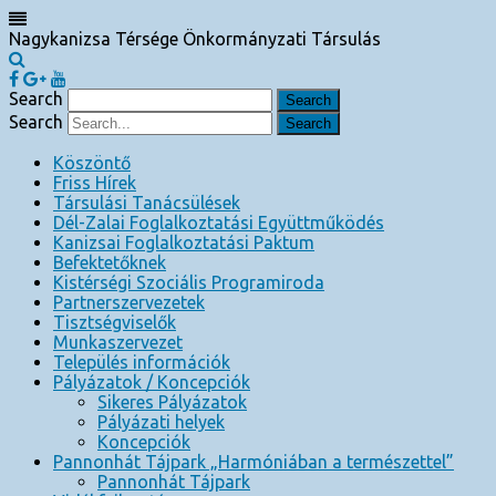
Nagykanizsa Térsége Önkormányzati Társulás
Search
Search
Köszöntő
Friss Hírek
Társulási Tanácsülések
Dél-Zalai Foglalkoztatási Együttműködés
Kanizsai Foglalkoztatási Paktum
Befektetőknek
Kistérségi Szociális Programiroda
Partnerszervezetek
Tisztségviselők
Munkaszervezet
Település információk
Pályázatok / Koncepciók
Sikeres Pályázatok
Pályázati helyek
Koncepciók
Pannonhát Tájpark „Harmóniában a természettel”
Pannonhát Tájpark