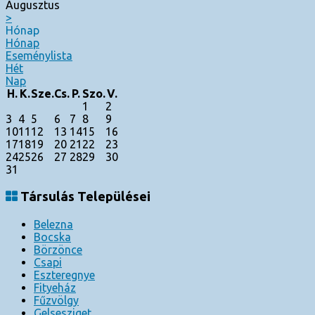
Augusztus
>
Hónap
Hónap
Eseménylista
Hét
Nap
H.
K.
Sze.
Cs.
P.
Szo.
V.
1
2
3
4
5
6
7
8
9
10
11
12
13
14
15
16
17
18
19
20
21
22
23
24
25
26
27
28
29
30
31
Társulás Települései
Belezna
Bocska
Börzönce
Csapi
Eszteregnye
Fityeház
Fűzvölgy
Gelsesziget