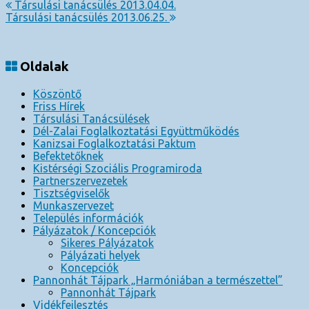
Társulási tanácsülés 2013.04.04.
Társulási tanácsülés 2013.06.25.
Oldalak
Köszöntő
Friss Hírek
Társulási Tanácsülések
Dél-Zalai Foglalkoztatási Együttműködés
Kanizsai Foglalkoztatási Paktum
Befektetőknek
Kistérségi Szociális Programiroda
Partnerszervezetek
Tisztségviselők
Munkaszervezet
Település információk
Pályázatok / Koncepciók
Sikeres Pályázatok
Pályázati helyek
Koncepciók
Pannonhát Tájpark „Harmóniában a természettel”
Pannonhát Tájpark
Vidékfejlesztés