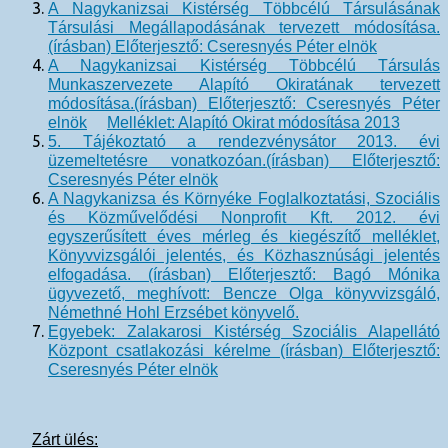
A Nagykanizsai Kistérség Többcélú Társulásának
Társulási Megállapodásának tervezett módosítása.
(írásban) Előterjesztő: Cseresnyés Péter elnök
A Nagykanizsai Kistérség Többcélú Társulás
Munkaszervezete Alapító Okiratának tervezett
módosítása.(írásban)
Előterjesztő: Cseresnyés Péter
elnök
Melléklet: Alapító Okirat módosítása 2013
5. Tájékoztató a rendezvénysátor 2013. évi
üzemeltetésre vonatkozóan.(írásban) Előterjesztő:
Cseresnyés Péter elnök
A Nagykanizsa és Környéke Foglalkoztatási, Szociális
és Közművelődési Nonprofit Kft. 2012. évi
egyszerűsített éves mérleg és kiegészítő melléklet,
Könyvvizsgálói jelentés, és Közhasznúsági jelentés
elfogadása. (írásban) Előterjesztő: Bagó Mónika
ügyvezető, meghívott: Bencze Olga könyvvizsgáló,
Némethné Hohl Erzsébet könyvelő.
Egyebek: Zalakarosi Kistérség Szociális Alapellátó
Központ csatlakozási kérelme (írásban) Előterjesztő:
Cseresnyés Péter elnök
Zárt ülés: