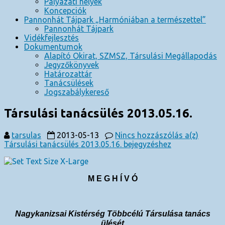
Pályázati helyek
Koncepciók
Pannonhát Tájpark „Harmóniában a természettel”
Pannonhát Tájpark
Vidékfejlesztés
Dokumentumok
Alapító Okirat, SZMSZ, Társulási Megállapodás
Jegyzőkönyvek
Határozattár
Tanácsülések
Jogszabálykereső
Társulási tanácsülés 2013.05.16.
tarsulas
2013-05-13
Nincs hozzászólás
a(z)
Társulási tanácsülés 2013.05.16. bejegyzéshez
M E G H Í V Ó
Nagykanizsai Kistérség Többcélú Társulása tanács
ülését