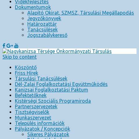
Vidékfejlesztés
Dokumentumok
Alapító Okirat, SZMSZ, Társulási Megállapodás
Jegyzőkönyvek
Határozattár
Tanácsülések
Jogszabálykereső
Skip to content
Köszöntő
Friss Hírek
Társulási Tanácsülések
Dél-Zalai Foglalkoztatási Együttműködés
Kanizsai Foglalkoztatási Paktum
Befektetőknek
Kistérségi Szociális Programiroda
Partnerszervezetek
Tisztségviselők
Munkaszervezet
Település információk
Pályázatok / Koncepciók
Sikeres Pályázatok