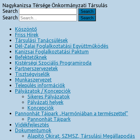
Nagykanizsa Térsége Önkormányzati Társulás
Search
Search
Köszöntő
Friss Hírek
Társulási Tanácsülések
Dél-Zalai Foglalkoztatási Együttműködés
Kanizsai Foglalkoztatási Paktum
Befektetőknek
Kistérségi Szociális Programiroda
Partnerszervezetek
Tisztségviselők
Munkaszervezet
Település információk
Pályázatok / Koncepciók
Sikeres Pályázatok
Pályázati helyek
Koncepciók
Pannonhát Tájpark „Harmóniában a természettel”
Pannonhát Tájpark
Vidékfejlesztés
Dokumentumok
Alapító Okirat, SZMSZ, Társulási Megállapodás