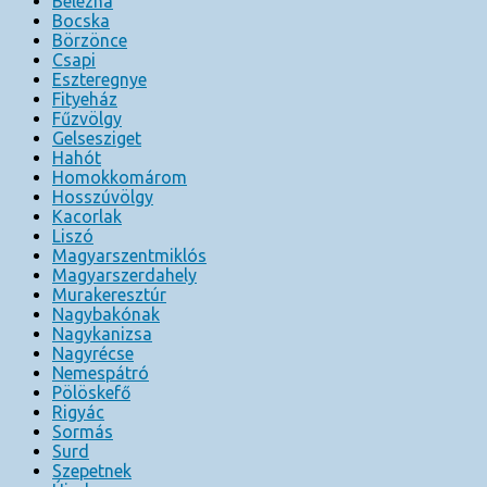
Belezna
Bocska
Börzönce
Csapi
Eszteregnye
Fityeház
Fűzvölgy
Gelsesziget
Hahót
Homokkomárom
Hosszúvölgy
Kacorlak
Liszó
Magyarszentmiklós
Magyarszerdahely
Murakeresztúr
Nagybakónak
Nagykanizsa
Nagyrécse
Nemespátró
Pölöskefő
Rigyác
Sormás
Surd
Szepetnek