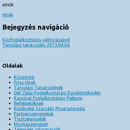
elnök
Hírek
Bejegyzés navigáció
Közfoglalkoztatás változásairól
Társulási tanácsülés 2013.04.04.
Oldalak
Köszöntő
Friss Hírek
Társulási Tanácsülések
Dél-Zalai Foglalkoztatási Együttműködés
Kanizsai Foglalkoztatási Paktum
Befektetőknek
Kistérségi Szociális Programiroda
Partnerszervezetek
Tisztségviselők
Munkaszervezet
Település információk