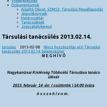
Vidékfejlesztés
Dokumentumok
Alapító Okirat, SZMSZ, Társulási Megállapodás
Jegyzőkönyvek
Határozattár
Tanácsülések
Jogszabálykereső
Társulási tanácsülés 2013.02.14.
tarsulas
2013-02-08
Nincs hozzászólás
a(z) Társulási
tanácsülés 2013.02.14. bejegyzéshez
M E G H Í V Ó
Nagykanizsai Kistérség Többcélú Társulása tanács
ülését
2013. február 14 -én ( csütörtök ) 14:00
órára
összehívom.