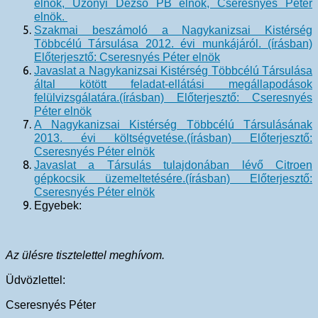
elnök, Uzonyi Dezső PB elnök, Cseresnyés Péter
elnök.
Szakmai beszámoló a Nagykanizsai Kistérség
Többcélú Társulása 2012. évi munkájáról. (írásban)
Előterjesztő: Cseresnyés Péter elnök
Javaslat a Nagykanizsai Kistérség Többcélú Társulása
által kötött feladat-ellátási megállapodások
felülvizsgálatára.(írásban) Előterjesztő: Cseresnyés
Péter elnök
A Nagykanizsai Kistérség Többcélú Társulásának
2013. évi költségvetése.(írásban) Előterjesztő:
Cseresnyés Péter elnök
Javaslat a Társulás tulajdonában lévő Citroen
gépkocsik üzemeltetésére.(írásban) Előterjesztő:
Cseresnyés Péter elnök
Egyebek:
Az ülésre tisztelettel meghívom.
Üdvözlettel:
Cseresnyés Péter