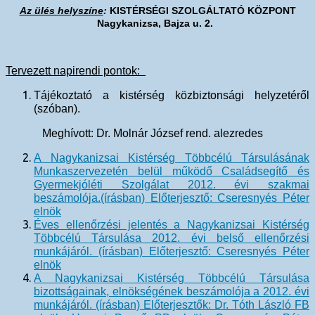
Az ülés helyszíne
:
KISTÉRSÉGI SZOLGÁLTATÓ KÖZPONT
Nagykanizsa, Bajza u. 2.
Tervezett napirendi pontok:
Tájékoztató a kistérség közbiztonsági helyzetéről
(szóban).
Meghívott: Dr. Molnár József rend. alezredes
A Nagykanizsai Kistérség Többcélú Társulásának
Munkaszervezetén belül működő Családsegítő és
Gyermekjóléti Szolgálat 2012. évi szakmai
beszámolója.(írásban) Előterjesztő: Cseresnyés Péter
elnök
Éves ellenőrzési jelentés a Nagykanizsai Kistérség
Többcélú Társulása 2012. évi belső ellenőrzési
munkájáról. (írásban) Előterjesztő: Cseresnyés Péter
elnök
A Nagykanizsai Kistérség Többcélú Társulása
bizottságainak, elnökségének beszámolója a 2012. évi
munkájáról. (írásban) Előterjesztők: Dr. Tóth László FB