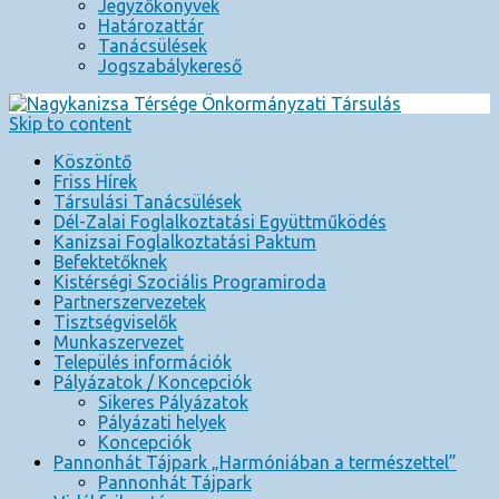
Jegyzőkönyvek
Határozattár
Tanácsülések
Jogszabálykereső
Skip to content
Köszöntő
Friss Hírek
Társulási Tanácsülések
Dél-Zalai Foglalkoztatási Együttműködés
Kanizsai Foglalkoztatási Paktum
Befektetőknek
Kistérségi Szociális Programiroda
Partnerszervezetek
Tisztségviselők
Munkaszervezet
Település információk
Pályázatok / Koncepciók
Sikeres Pályázatok
Pályázati helyek
Koncepciók
Pannonhát Tájpark „Harmóniában a természettel”
Pannonhát Tájpark