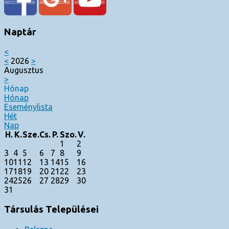
Naptár
<
<
2026
>
Augusztus
>
Hónap
Hónap
Eseménylista
Hét
Nap
H.
K.
Sze.
Cs.
P.
Szo.
V.
1
2
3
4
5
6
7
8
9
10
11
12
13
14
15
16
17
18
19
20
21
22
23
24
25
26
27
28
29
30
31
Társulás Települései