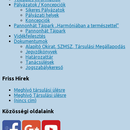
Pályázatok / Koncepciók
Sikeres Pályázatok
Pályázati helyek
Koncepciók
Pannonhát Tájpark „Harmóniában a természettel”
Pannonhát Tájpark
Vidékfejlesztés
Dokumentumok
Alapító Okirat, SZMSZ, Társulási Megállapodás
Jegyzőkönyvek
Határozattár
Tanácsülések
Jogszabálykereső
Friss Hírek
Meghívó társulási ülésre
Meghívó Társulási ülésre
(nincs cím)
Közösségi oldalaink