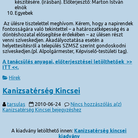
készítésére. (írásban). Előterjesztő: Marton István
elnök
Egyebek
Az ülésre tisztelettel meghívom. Kérem, hogy a napirendek
fontosságára való tekintettel – a határozatképesség és a
döntéshozatal elősegítése érdekében – az ülésen részt
venni szíveskedjen. Akadályoztatása esetén a
helyettesítésről a település SZMSZ szerint gondoskodni
szíveskedjen.(pl. Alpolgármester, Képviselő-testületi tag).
A tanácsülés anyagai, előterjesztései letölthetőek >>
ITT <<.
Hírek
Kanizsatérség Kincsei
tarsulas
2010-06-24
Nincs hozzászólás
a(z)
Kanizsatérség Kincsei bejegyzéshez
A kiadvány letölthető innen:
Kanizsatérség kincsei
kiadvány