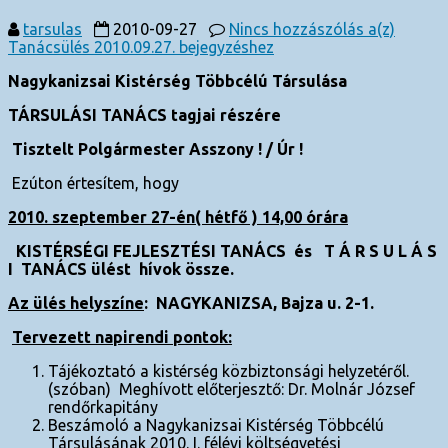
tarsulas
2010-09-27
Nincs hozzászólás
a(z)
Tanácsülés 2010.09.27. bejegyzéshez
Nagykanizsai Kistérség Többcélú Társulása
TÁRSULÁSI TANÁCS tagjai részére
Tisztelt Polgármester Asszony ! / Úr !
Ezúton értesítem, hogy
2010. szeptember 27-én( hétfő ) 14,00 órára
KISTÉRSÉGI FEJLESZTÉSI TANÁCS és
T Á R S U L Á S
I TANÁCS ülést
hívok össze.
Az ülés helyszíne
:
NAGYKANIZSA, Bajza u. 2-1.
Tervezett napirendi pontok:
Tájékoztató a kistérség közbiztonsági helyzetéről.
(szóban) Meghívott előterjesztő: Dr. Molnár József
rendőrkapitány
Beszámoló a Nagykanizsai Kistérség Többcélú
Társulásának 2010. I. félévi költségvetési