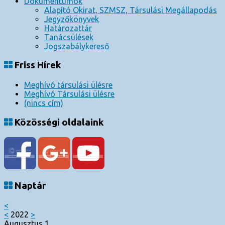
Dokumentumok
Alapító Okirat, SZMSZ, Társulási Megállapodás
Jegyzőkönyvek
Határozattár
Tanácsülések
Jogszabálykereső
Friss Hírek
Meghívó társulási ülésre
Meghívó Társulási ülésre
(nincs cím)
Közösségi oldalaink
Naptár
<
<
2022
>
Augusztus 1