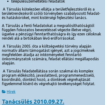
településüzemeltetési feladatok
A Társulás kötelezően ellátja a területfejlesztésről és a
területrendezésről szóló törvényben szabályozott feladat-
és hatásköröket, mint kistérségi fejlesztési tanács.
A Társulás a fenti feladatokat a megvalósíthatóságtól
függően fokozatos bevezetéssel végezte illetve végzi,
ügyelve a pénzügyi fenntarthatóságra és így ezen céloknak
rendeli alá a birtokában lévő erőforrásokat.
A Társulás 2005. óta a költségvetési törvény alapján
normatív állami támogatást igényel, azt a jogcímeknek
megfelelően átadja az intézményeket fenntartó
önkormányzatok számára, feladat ellátási megállapodás
alapján.
A Társulás feladatellátása során szakmai és komplex
program előkészítő, javaslattevő, programmenedzselő,
koordináló, döntést hozó, a döntések végrehajtását
figyelemmel kísérő és végrehajtó tevékenységet folytat.
Hírek
Tanácsülés 2010.09.27.