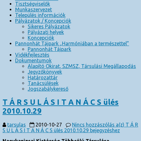
Tisztségviselők
Munkaszervezet
Település információk
Pályázatok / Koncepciók
Sikeres Pályázatok
Pályázati helyek
Koncepciók
Pannonhát Tájpark „Harmóniában a természettel”
Pannonhát Tájpark
Vidékfejlesztés
Dokumentumok
Alapító Okirat, SZMSZ, Társulási Megállapodás
Jegyzőkönyvek
Határozattár
Tanácsülések
Jogszabálykereső
T Á R S U L Á S I T A N Á C S ülés
2010.10.29
tarsulas
2010-10-27
Nincs hozzászólás
a(z) T Á R
S U L Á S I T A N Á C S ülés 2010.10.29 bejegyzéshez
Nagykanizsai Kistérség Többcélú Társulása