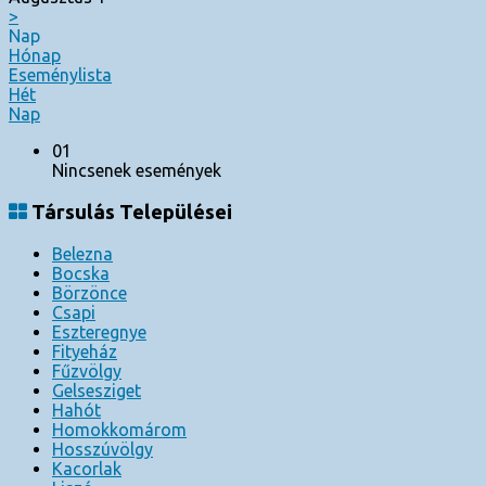
>
Nap
Hónap
Eseménylista
Hét
Nap
01
Nincsenek események
Társulás Települései
Belezna
Bocska
Börzönce
Csapi
Eszteregnye
Fityeház
Fűzvölgy
Gelsesziget
Hahót
Homokkomárom
Hosszúvölgy
Kacorlak