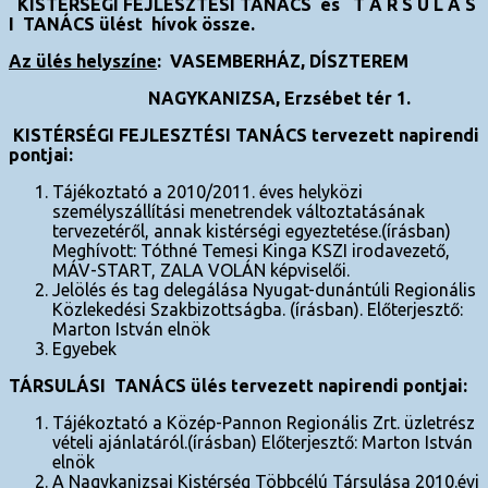
KISTÉRSÉGI FEJLESZTÉSI TANÁCS és
T Á R S U L Á S
I TANÁCS ülést
hívok össze.
Az ülés helyszíne
: VASEMBERHÁZ, DÍSZTEREM
NAGYKANIZSA, Erzsébet tér 1.
KISTÉRSÉGI FEJLESZTÉSI TANÁCS tervezett napirendi
pontjai:
Tájékoztató a 2010/2011. éves helyközi
személyszállítási menetrendek változtatásának
tervezetéről, annak kistérségi egyeztetése.(írásban)
Meghívott: Tóthné Temesi Kinga KSZI irodavezető,
MÁV-START, ZALA VOLÁN képviselői.
Jelölés és tag delegálása Nyugat-dunántúli Regionális
Közlekedési Szakbizottságba. (írásban). Előterjesztő:
Marton István elnök
Egyebek
TÁRSULÁSI
TANÁCS ülés tervezett napirendi pontjai:
Tájékoztató a Közép-Pannon Regionális Zrt. üzletrész
vételi ajánlatáról.(írásban) Előterjesztő: Marton István
elnök
A Nagykanizsai Kistérség Többcélú Társulása 2010.évi