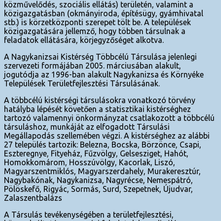
közművelődés, szociális ellátás) területén, valamint a
közigazgatásban (okmányiroda, építésügy, gyámhivatal
stb.) is körzetközponti szerepet tölt be. A települések
közigazgatására jellemző, hogy többen társulnak a
feladatok ellátására, körjegyzőséget alkotva.
A Nagykanizsai Kistérség Többcélú Társulása jelenlegi
szervezeti formájában 2005. márciusában alakult,
jogutódja az 1996-ban alakult Nagykanizsa és Környéke
Települések Területfejlesztési Társulásának.
A többcélú kistérségi társulásokra vonatkozó törvény
hatályba lépését követően a statisztikai kistérséghez
tartozó valamennyi önkormányzat csatlakozott a többcélú
társuláshoz, munkáját az elfogadott Társulási
Megállapodás szellemében végzi. A kistérséghez az alábbi
27 település tartozik: Belezna, Bocska, Börzönce, Csapi,
Eszteregnye, Fityeház, Fűzvölgy, Gelsesziget, Hahót,
Homokkomárom, Hosszúvölgy, Kacorlak, Liszó,
Magyarszentmiklós, Magyarszerdahely, Murakeresztúr,
Nagybakónak, Nagykanizsa, Nagyrécse, Nemespátró,
Pölöskefő, Rigyác, Sormás, Surd, Szepetnek, Újudvar,
Zalaszentbalázs
A Társulás tevékenységében a területfejlesztési,