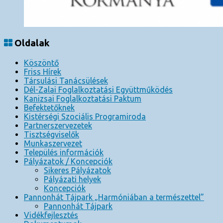
Oldalak
Köszöntő
Friss Hírek
Társulási Tanácsülések
Dél-Zalai Foglalkoztatási Együttműködés
Kanizsai Foglalkoztatási Paktum
Befektetőknek
Kistérségi Szociális Programiroda
Partnerszervezetek
Tisztségviselők
Munkaszervezet
Település információk
Pályázatok / Koncepciók
Sikeres Pályázatok
Pályázati helyek
Koncepciók
Pannonhát Tájpark „Harmóniában a természettel”
Pannonhát Tájpark
Vidékfejlesztés