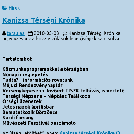
Hírek
Kanizsa Térségi Krónika
tarsulas
2010-05-03
Kanizsa Térségi Krónika
bejegyzéshez
a hozzászólások lehetősége kikapcsolva
Tartalomból:
Közmunkaprogramokkal a térségben
Nőnapi meglepetés
Tudta? – információs rovatunk
Májusi Rendezvénynaptár
Versenyképesebb Jövőért TISZK felhívás, ismertető
Térségi Népzene – Néptánc Találkozó
Őrségi üzenetek
Jeles napok áprilisban
Bemutatkozik Börzönce
Surdi farsang
Művészeti Fesztivál beszámoló
Az újság letölthető innen:
Kanizsa térségi Krónika (3.