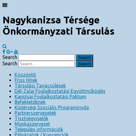
Nagykanizsa Térsége
Önkormányzati Társulás
Search
Search
Köszöntő
Friss Hírek
Társulási Tanácsülések
Dél-Zalai Foglalkoztatási Együttműködés
Kanizsai Foglalkoztatási Paktum
Befektetőknek
Kistérségi Szociális Programiroda
Partnerszervezetek
Tisztségviselők
Munkaszervezet
Település információk
Pályázatok / Koncepciók