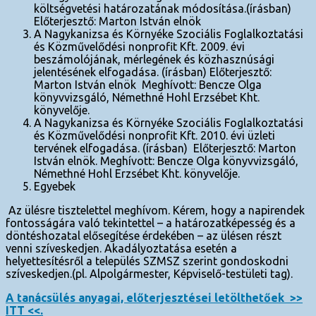
költségvetési határozatának módosítása.(írásban)
Előterjesztő: Marton István elnök
A Nagykanizsa és Környéke Szociális Foglalkoztatási
és Közművelődési nonprofit Kft. 2009. évi
beszámolójának, mérlegének és közhasznúsági
jelentésének elfogadása. (írásban) Előterjesztő:
Marton István elnök Meghívott: Bencze Olga
könyvvizsgáló, Némethné Hohl Erzsébet Kht.
könyvelője.
A Nagykanizsa és Környéke Szociális Foglalkoztatási
és Közművelődési nonprofit Kft. 2010. évi üzleti
tervének elfogadása. (írásban) Előterjesztő: Marton
István elnök. Meghívott: Bencze Olga könyvvizsgáló,
Némethné Hohl Erzsébet Kht. könyvelője.
Egyebek
Az ülésre tisztelettel meghívom. Kérem, hogy a napirendek
fontosságára való tekintettel – a határozatképesség és a
döntéshozatal elősegítése érdekében – az ülésen részt
venni szíveskedjen. Akadályoztatása esetén a
helyettesítésről a település SZMSZ szerint gondoskodni
szíveskedjen.(pl. Alpolgármester, Képviselő-testületi tag).
A tanácsülés anyagai, előterjesztései letölthetőek >>
ITT <<.