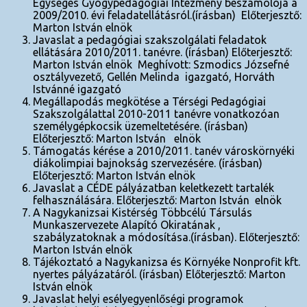
Egységes Gyógypedagógiai Intézmény beszámolója a
2009/2010. évi feladatellátásról.(írásban) Előterjesztő:
Marton István elnök
Javaslat a pedagógiai szakszolgálati feladatok
ellátására 2010/2011. tanévre. (írásban) Előterjesztő:
Marton István elnök Meghívott: Szmodics Józsefné
osztályvezető, Gellén Melinda igazgató, Horváth
Istvánné igazgató
Megállapodás megkötése a Térségi Pedagógiai
Szakszolgálattal 2010-2011 tanévre vonatkozóan
személygépkocsik üzemeltetésére. (írásban)
Előterjesztő: Marton István elnök
Támogatás kérése a 2010/2011. tanév városkörnyéki
diákolimpiai bajnokság szervezésére. (írásban)
Előterjesztő: Marton István elnök
Javaslat a CÉDE pályázatban keletkezett tartalék
felhasználására. Előterjesztő: Marton István elnök
A Nagykanizsai Kistérség Többcélú Társulás
Munkaszervezete Alapító Okiratának ,
szabályzatoknak a módosítása.(írásban). Előterjesztő:
Marton István elnök
Tájékoztató a Nagykanizsa és Környéke Nonprofit kft.
nyertes pályázatáról. (írásban) Előterjesztő: Marton
István elnök
Javaslat helyi esélyegyenlőségi programok