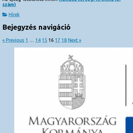
szám)
Hírek
Bejegyzés navigáció
« Previous
1
…
14
15
16
17
18
Next »