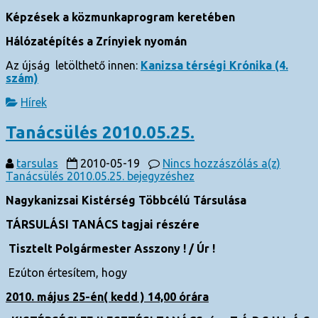
Képzések a közmunkaprogram keretében
Hálózatépítés a Zrínyiek nyomán
Az újság letölthető innen:
Kanizsa térségi Krónika (4.
szám)
Hírek
Tanácsülés 2010.05.25.
tarsulas
2010-05-19
Nincs hozzászólás
a(z)
Tanácsülés 2010.05.25. bejegyzéshez
Nagykanizsai Kistérség Többcélú Társulása
TÁRSULÁSI TANÁCS tagjai részére
Tisztelt Polgármester Asszony ! / Úr !
Ezúton értesítem, hogy
2010. május 25-én( kedd ) 14,00 órára