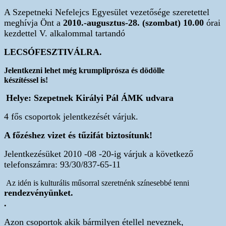
A Szepetneki Nefelejcs Egyesület vezetősége szeretettel
meghívja Önt a
2010.-augusztus-28. (szombat) 10.00
órai
kezdettel V. alkalommal tartandó
LECSÓFESZTIVÁLRA.
Jelentkezni lehet még krumpliprósza és dödölle
készítéssel is!
Helye: Szepetnek Királyi Pál ÁMK udvara
4 fős csoportok jelentkezését várjuk.
A főzéshez vizet és tűzifát biztosítunk!
Jelentkezésüket 2010 -08 -20-ig várjuk a következő
telefonszámra: 93/30/837-65-11
Az idén is kulturális műsorral szeretnénk színesebbé tenni
rendezvényünket.
.
Azon csoportok akik bármilyen étellel neveznek,