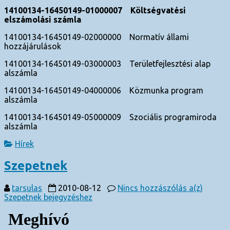
14100134-16450149-01000007 Költségvatési
elszámolási számla
14100134-16450149-02000000 Normatív állami
hozzájárulások
14100134-16450149-03000003 Területfejlesztési alap
alszámla
14100134-16450149-04000006 Közmunka program
alszámla
14100134-16450149-05000009 Szociális programiroda
alszámla
Hírek
Szepetnek
tarsulas
2010-08-12
Nincs hozzászólás
a(z)
Szepetnek bejegyzéshez
Meghívó