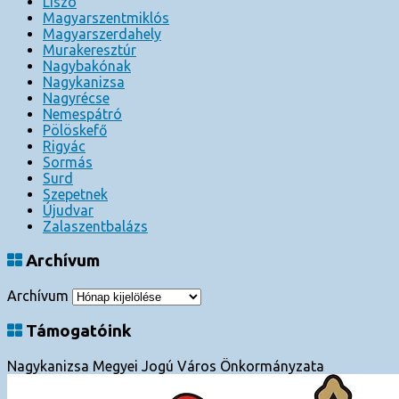
Liszó
Magyarszentmiklós
Magyarszerdahely
Murakeresztúr
Nagybakónak
Nagykanizsa
Nagyrécse
Nemespátró
Pölöskefő
Rigyác
Sormás
Surd
Szepetnek
Újudvar
Zalaszentbalázs
Archívum
Archívum
Támogatóink
Nagykanizsa Megyei Jogú Város Önkormányzata