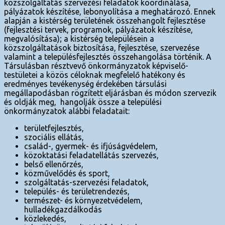
közszolgáltatás szervezési feladatok koordinálása,
pályázatok készítése, lebonyolítása a meghatározó. Ennek
alapján a kistérség területének összehangolt fejlesztése
(fejlesztési tervek, programok, pályázatok készítése,
megvalósítása); a kistérség településein a
közszolgáltatások biztosítása, fejlesztése, szervezése
valamint a településfejlesztés összehangolása történik. A
Társulásban résztvevő önkormányzatok képviselő-
testületei a közös céloknak megfelelő hatékony és
eredményes tevékenység érdekében társulási
megállapodásban rögzített eljárásban és módon szervezik
és oldják meg, hangolják össze a települési
önkormányzatok alábbi feladatait:
területfejlesztés,
szociális ellátás,
család-, gyermek- és ifjúságvédelem,
közoktatási feladatellátás szervezés,
belső ellenőrzés,
közművelődés és sport,
szolgáltatás-szervezési feladatok,
település- és területrendezés,
természet- és környezetvédelem,
hulladékgazdálkodás
közlekedés,