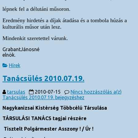
lépnek fel a délutáni műsoron.
Eredmény hirdetés a díjak átadása és a tombola húzás a
kulturális műsor után lesz.
Mindenkit szeretettel várunk.
GrabantJánosné
elnök.
Hírek
Tanácsülés 2010.07.19.
tarsulas
2010-07-15
Nincs hozzászólás
a(z)
Tanácsülés 2010.07.19. bejegyzéshez
Nagykanizsai Kistérség Többcélú Társulása
TÁRSULÁSI TANÁCS tagjai részére
Tisztelt Polgármester Asszony ! / Úr !