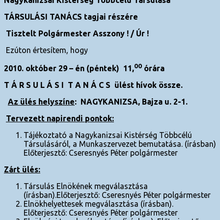
TÁRSULÁSI TANÁCS tagjai részére
Tisztelt Polgármester Asszony ! / Úr !
Ezúton értesítem, hogy
00
2010. október 29 – én (péntek) 11,
órára
T Á R S U L Á S I T A N Á C S ülést hívok össze.
Az ülés helyszíne
:
NAGYKANIZSA, Bajza u. 2-1.
Tervezett napirendi pontok:
Tájékoztató a Nagykanizsai Kistérség Többcélú
Társulásáról, a Munkaszervezet bemutatása. (írásban)
Előterjesztő: Cseresnyés Péter polgármester
Zárt ülés:
Társulás Elnökének megválasztása
(írásban).Előterjesztő: Cseresnyés Péter polgármester
Elnökhelyettesek megválasztása (írásban).
Előterjesztő: Cseresnyés Péter polgármester