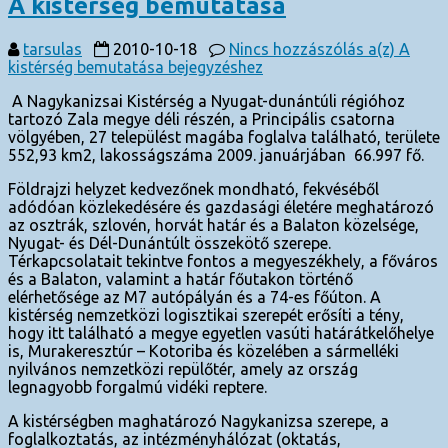
A kistérség bemutatása
tarsulas
2010-10-18
Nincs hozzászólás
a(z) A
kistérség bemutatása bejegyzéshez
A Nagykanizsai Kistérség a Nyugat-dunántúli régióhoz
tartozó Zala megye déli részén, a Principális csatorna
völgyében, 27 települést magába foglalva található, területe
552,93 km2, lakosságszáma 2009. januárjában 66.997 fő.
Földrajzi helyzet kedvezőnek mondható, fekvéséből
adódóan közlekedésére és gazdasági életére meghatározó
az osztrák, szlovén, horvát határ és a Balaton közelsége,
Nyugat- és Dél-Dunántúlt összekötő szerepe.
Térkapcsolatait tekintve fontos a megyeszékhely, a főváros
és a Balaton, valamint a határ főutakon történő
elérhetősége az M7 autópályán és a 74-es főúton. A
kistérség nemzetközi logisztikai szerepét erősíti a tény,
hogy itt található a megye egyetlen vasúti határátkelőhelye
is, Murakeresztúr – Kotoriba és közelében a sármelléki
nyilvános nemzetközi repülőtér, amely az ország
legnagyobb forgalmú vidéki reptere.
A kistérségben maghatározó Nagykanizsa szerepe, a
foglalkoztatás, az intézményhálózat (oktatás,