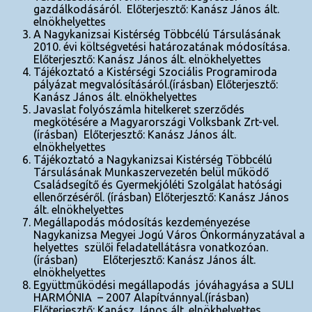
gazdálkodásáról. Előterjesztő: Kanász János ált.
elnökhelyettes
A Nagykanizsai Kistérség Többcélú Társulásának
2010. évi költségvetési határozatának módosítása.
Előterjesztő: Kanász János ált. elnökhelyettes
Tájékoztató a Kistérségi Szociális Programiroda
pályázat megvalósításáról.(írásban) Előterjesztő:
Kanász János ált. elnökhelyettes
Javaslat folyószámla hitelkeret szerződés
megkötésére a Magyarországi Volksbank Zrt-vel.
(írásban) Előterjesztő: Kanász János ált.
elnökhelyettes
Tájékoztató a Nagykanizsai Kistérség Többcélú
Társulásának Munkaszervezetén belül működő
Családsegítő és Gyermekjóléti Szolgálat hatósági
ellenőrzéséről. (írásban) Előterjesztő: Kanász János
ált. elnökhelyettes
Megállapodás módosítás kezdeményezése
Nagykanizsa Megyei Jogú Város Önkormányzatával a
helyettes szülői feladatellátásra vonatkozóan.
(írásban) Előterjesztő: Kanász János ált.
elnökhelyettes
Együttműködési megállapodás jóváhagyása a SULI
HARMÓNIA – 2007 Alapítvánnyal.(írásban)
Előterjesztő: Kanász János ált. elnökhelyettes