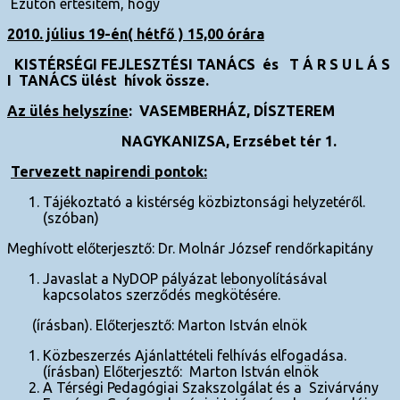
Ezúton értesítem, hogy
2010. július 19-én( hétfő ) 15,00 órára
KISTÉRSÉGI FEJLESZTÉSI TANÁCS és
T Á R S U L Á S
I TANÁCS ülést
hívok össze.
Az ülés helyszíne
: VASEMBERHÁZ, DÍSZTEREM
NAGYKANIZSA, Erzsébet tér 1.
Tervezett napirendi pontok:
Tájékoztató a kistérség közbiztonsági helyzetéről.
(szóban)
Meghívott előterjesztő: Dr. Molnár József rendőrkapitány
Javaslat a NyDOP pályázat lebonyolításával
kapcsolatos szerződés megkötésére.
(írásban). Előterjesztő: Marton István elnök
Közbeszerzés Ajánlattételi felhívás elfogadása.
(írásban) Előterjesztő: Marton István elnök
A Térségi Pedagógiai Szakszolgálat és a Szivárvány