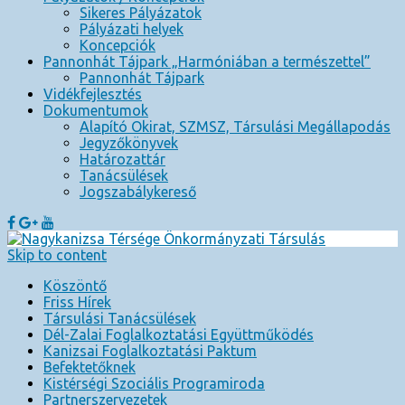
Sikeres Pályázatok
Pályázati helyek
Koncepciók
Pannonhát Tájpark „Harmóniában a természettel”
Pannonhát Tájpark
Vidékfejlesztés
Dokumentumok
Alapító Okirat, SZMSZ, Társulási Megállapodás
Jegyzőkönyvek
Határozattár
Tanácsülések
Jogszabálykereső
Skip to content
Köszöntő
Friss Hírek
Társulási Tanácsülések
Dél-Zalai Foglalkoztatási Együttműködés
Kanizsai Foglalkoztatási Paktum
Befektetőknek
Kistérségi Szociális Programiroda
Partnerszervezetek