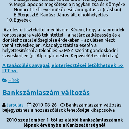
Megállapodás megkötése a Nagykanizsa és Környéke
Nonprofit kft. -vel működési támogatásra. (írásban)
Előterjesztő: Kanász János ált. elnökhelyettes
Egyebek
Az ülésre tisztelettel meghívom. Kérem, hogy a napirendek
fontosságára való tekintettel – a határozatképesség és a
döntéshozatal elősegítése érdekében – az ülésen részt
venni szíveskedjen. Akadályoztatása esetén a
helyettesítésről a település SZMSZ szerint gondoskodni
szíveskedjen.(pl. Alpolgármester, Képviselő-testületi tag).
A tanácsülés anyagai, előterjesztései letölthetőek >>
ITT <<.
Hírek
Bankszámlaszám változás
tarsulas
2010-08-26
Bankszámlaszám változás
bejegyzéshez
a hozzászólások lehetősége kikapcsolva
2010 szeptember 1-től az alábbi bankszámlaszámok
lépnek érvénybe a Kanizsatérségnél